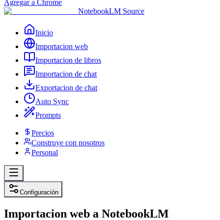
Agregar a Chrome
NotebookLM Source
Inicio
Importacion web
Importacion de libros
Importacion de chat
Exportacion de chat
Auto Sync
Prompts
Precios
Construye con nosotros
Personal
Configuración
Importacion web a NotebookLM