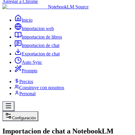
Agregar a Chrome
NotebookLM Source
Inicio
Importacion web
Importacion de libros
Importacion de chat
Exportacion de chat
Auto Sync
Prompts
Precios
Construye con nosotros
Personal
Configuración
Importacion de chat a NotebookLM